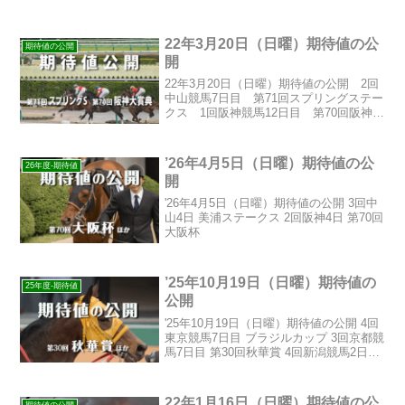
22年3月20日（日曜）期待値の公
期待値の公開
開
22年3月20日（日曜）期待値の公開 2回
中山競馬7日目 第71回スプリングステー
クス 1回阪神競馬12日目 第70回阪神大
賞典
’26年4月5日（日曜）期待値の公
26年度-期待値
開
'26年4月5日（日曜）期待値の公開 3回中
山4日 美浦ステークス 2回阪神4日 第70回
大阪杯
’25年10月19日（日曜）期待値の
25年度-期待値
公開
'25年10月19日（日曜）期待値の公開 4回
東京競馬7日目 ブラジルカップ 3回京都競
馬7日目 第30回秋華賞 4回新潟競馬2日目
新潟牝馬ステークス
22年1月16日（日曜）期待値の公
期待値の公開