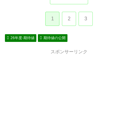
1
2
3
26年度-期待値
期待値の公開
スポンサーリンク