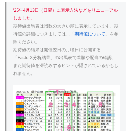
’25年4月13日（日曜）に表示方法などをリニューアル
しました。
期待値出馬表は指数の大きい順に表示しています。期
待値の詳細につきましては…「
期待値について
」を参
照ください。
期待値の結果は開催翌日の月曜日に公開する
「FactorX分析結果」の出馬表で着順や配当の確認、
また期待値を深読みするヒントが隠されているかもし
れません。