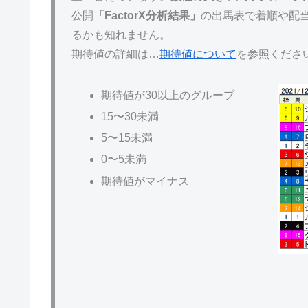
公開
「FactorX分析結果」
の出馬表で着順や配
るかも知れません。
期待値の詳細は…
期待値について
を参照くださ
期待値が30以上のグループ
15〜30未満
5〜15未満
0〜5未満
期待値がマイナス