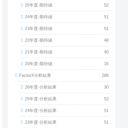
25年度-期待値
52
24年度-期待値
51
23年度-期待値
51
22年度-期待値
48
21年度-期待値
40
20年度-期待値
16
FactorX分析結果
288
26年度-分析結果
30
25年度-分析結果
52
24年度-分析結果
51
23年度-分析結果
51