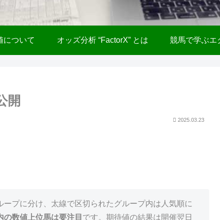
値について
オッズ分析 “FactorX” とは
競馬で学ぶエ
公開
2025.03.23
ループに分け、太線で区切られたグループ内は人気順に
内の数値上位馬は要注
目
です。期待値の結果は開催翌日