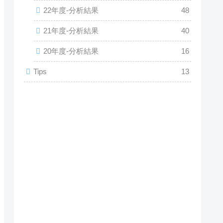
22年度-分析結果
48
21年度-分析結果
40
20年度-分析結果
16
Tips
13