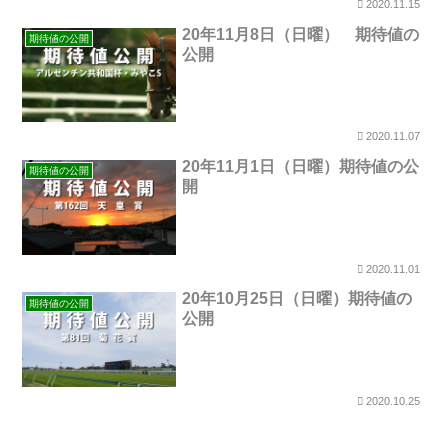
2020.11.15
20年11月8日（日曜） 期待値の
期待値の公開
公開
2020.11.07
20年11月1日（日曜）期待値の公
期待値の公開
開
2020.11.01
20年10月25日（日曜）期待値の
期待値の公開
公開
2020.10.25