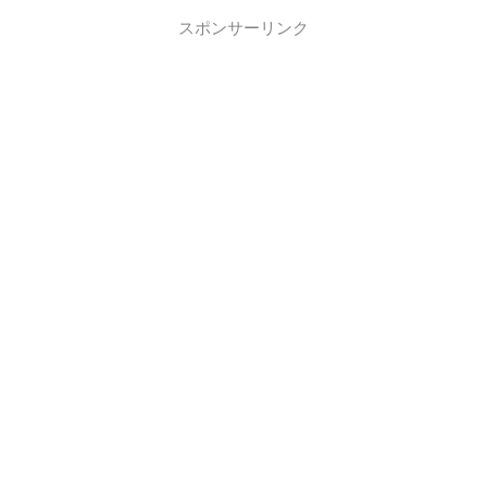
スポンサーリンク