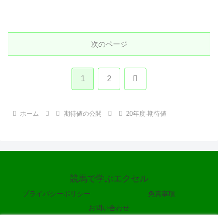
次のページ
次
1
2
へ
ホーム
期待値の公開
20年度-期待値
競馬で学ぶエクセル
プライバシーポリシー
免責事項
お問い合わせ