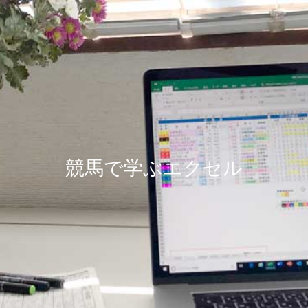
競馬で学ぶエクセル