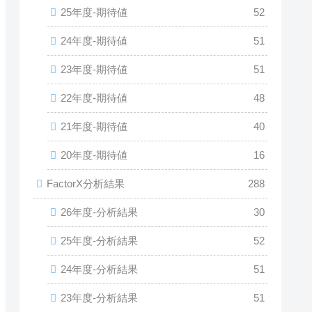
25年度-期待値
52
24年度-期待値
51
23年度-期待値
51
22年度-期待値
48
21年度-期待値
40
20年度-期待値
16
FactorX分析結果
288
26年度-分析結果
30
25年度-分析結果
52
24年度-分析結果
51
23年度-分析結果
51