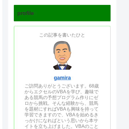
profile
この記事を書いたひと
gamira
ご訪問ありがとうございます。68歳
からエクセルのVBAを学び、趣味で
ある競馬の予想プログラム作りにゼ
ロから挑戦。そんな経験から、競馬
を題材にすればVBAも興味を持って
学習できますので、VBAを始めるき
っかけになればという思いから本サ
イトを立ち上げました。VBAのこと