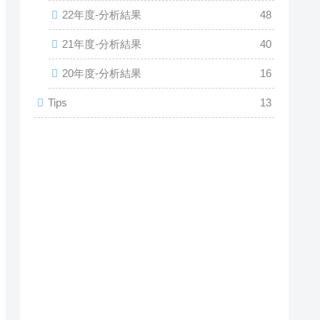
22年度-分析結果
48
21年度-分析結果
40
20年度-分析結果
16
Tips
13