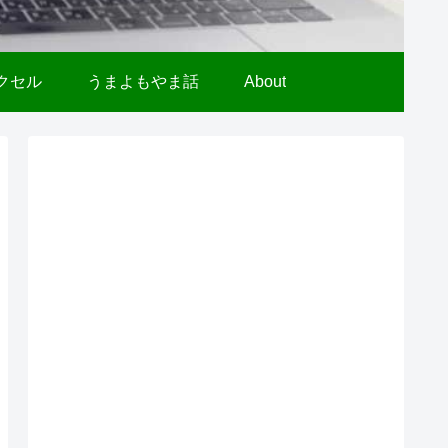
クセル
うまよもやま話
About