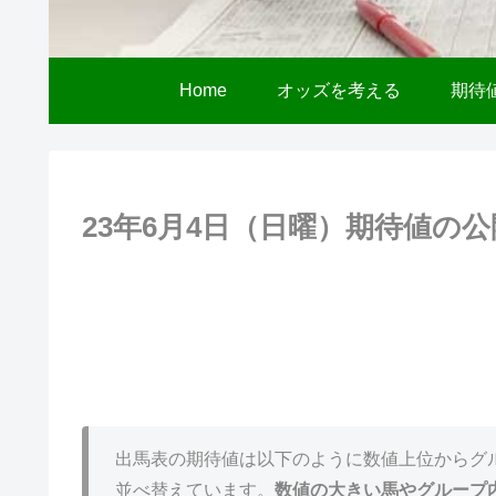
Home
オッズを考える
期待
23年6月4日（日曜）期待値の公
出馬表の期待値は以下のように数値上位からグ
並べ替えています。
数値の大きい馬やグループ