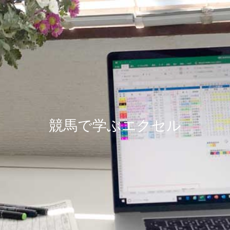
競馬で学ぶエクセル