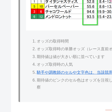
オッズの取得時間
オッズ取得時の単勝オッズ（レース直前
期待値は値が大きい順に並べています
オッズ取得時の人気
騎手や調教師のセルや文字色は、当該競
期待値のピンクのセル色はオッズを注視
察