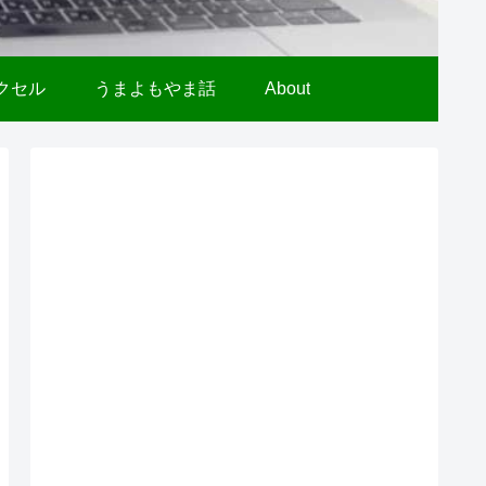
クセル
うまよもやま話
About