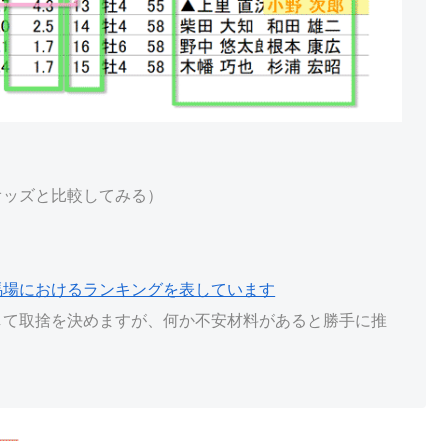
オッズと比較してみる）
馬場におけるランキングを表しています
して取捨を決めますが、何か不安材料があると勝手に推