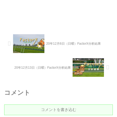
20年12月6日（日曜）FactorX分析結果
20年12月13日（日曜）FactorX分析結果
コメント
コメントを書き込む