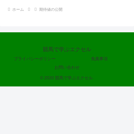
ホーム
期待値の公開
競馬で学ぶエクセル
プライバシーポリシー
免責事項
お問い合わせ
© 2020 競馬で学ぶエクセル.