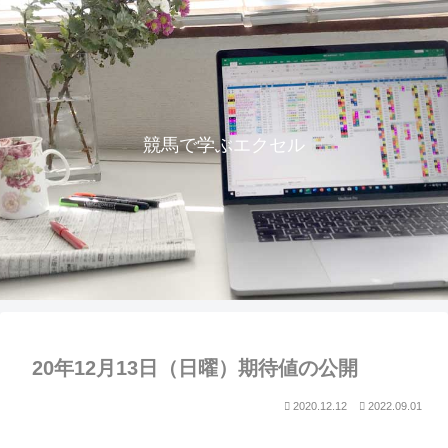
競馬で学ぶエクセル
20年12月13日（日曜）期待値の公開
2020.12.12
2022.09.01