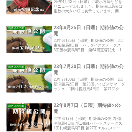
'25年4月13日（日曜）に表示方法などを
リニューアルしました。期待値出馬表は
指数の大きい順に表示しています。期待
値の詳細につきましては…「期待値につ
いて」を参照ください。期待値の結果は
開催翌日の月曜日に公開する「FactorX分
23年6月25日（日曜）期待値の公
期待値の公開
析結果」の...
開
23年6月25日（日曜）期待値の公開 3回
東京競馬8日目 パラダイスステークス
3回阪神競馬8日目 第64回宝塚記念 1回
函館競馬6日目 大沼ステークス
23年7月30日（日曜）期待値の公
期待値の公開
開
23年7月30日（日曜）期待値の公開 2回
新潟競馬2日目 第23回アイビスサマーダ
ッシュ 1回札幌競馬4日目 第71回クイ
ーンステークス
22年8月7日（日曜）期待値の公
期待値の公開
開
22年8月7日（日曜）期待値の公開 2回新
潟競馬4日目 第14回レパードステークス
1回札幌競馬6日目 第27回エルムステーク