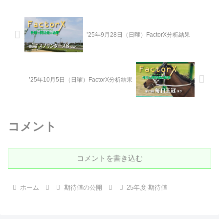
’25年9月28日（日曜）FactorX分析結果
’25年10月5日（日曜）FactorX分析結果
コメント
コメントを書き込む
ホーム
期待値の公開
25年度-期待値