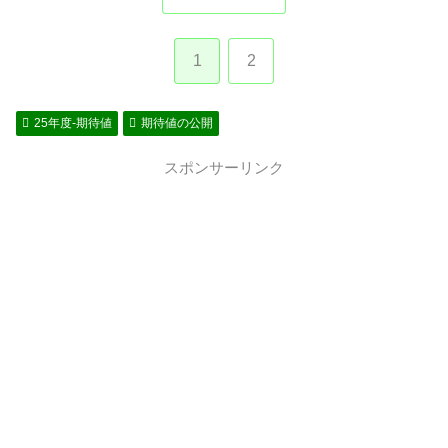
1
2
25年度-期待値
期待値の公開
スポンサーリンク