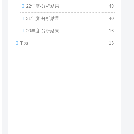
22年度-分析結果
48
21年度-分析結果
40
20年度-分析結果
16
Tips
13