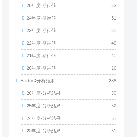
25年度-期待値
52
24年度-期待値
51
23年度-期待値
51
22年度-期待値
48
21年度-期待値
40
20年度-期待値
16
FactorX分析結果
288
26年度-分析結果
30
25年度-分析結果
52
24年度-分析結果
51
23年度-分析結果
51