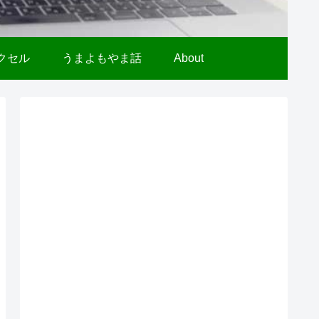
クセル
うまよもやま話
About