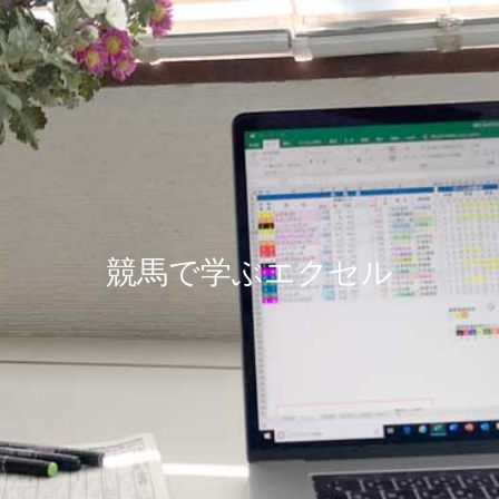
競馬で学ぶエクセル