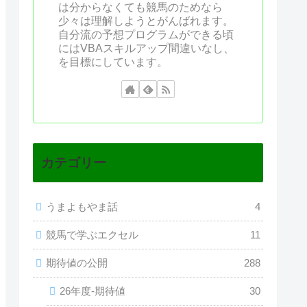
は分からなくても競馬のためなら
少々は理解しようとがんばれます。
自分流の予想プログラムができる頃
にはVBAスキルアップ間違いなし、
を目標にしています。
カテゴリー
うまよもやま話
4
競馬で学ぶエクセル
11
期待値の公開
288
26年度-期待値
30