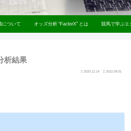
値について
オッズ分析 “FactorX” とは
競馬で学ぶエ
X分析結果
2020.12.14
2022.09.01