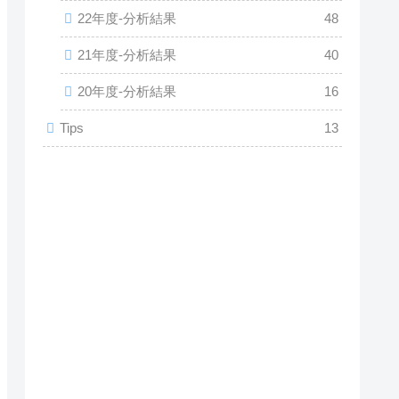
22年度-分析結果
48
21年度-分析結果
40
20年度-分析結果
16
Tips
13