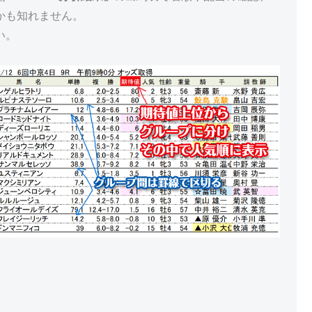
かも知れません。
い。