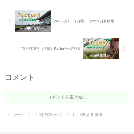
’26年3月1日（日曜）FactorX分析結果
’26年3月8日（日曜）FactorX分析結果
コメント
コメントを書き込む
ホーム
期待値の公開
26年度-期待値