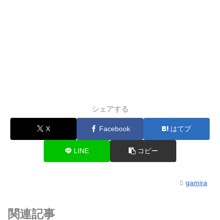
シェアする
X
Facebook
はてブ
LINE
コピー
gamira
関連記事