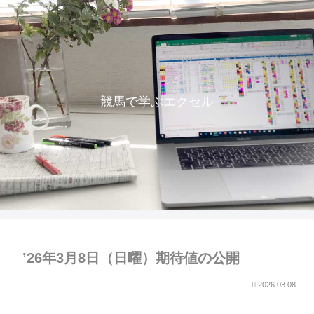
競馬で学ぶエクセル
’26年3月8日（日曜）期待値の公開
2026.03.08