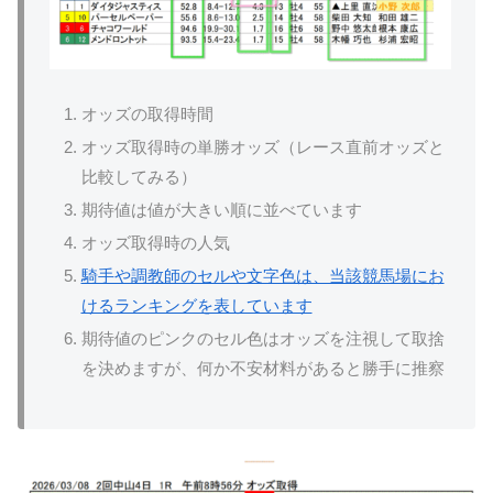
オッズの取得時間
オッズ取得時の単勝オッズ（レース直前オッズと
比較してみる）
期待値は値が大きい順に並べています
オッズ取得時の人気
騎手や調教師のセルや文字色は、当該競馬場にお
けるランキングを表しています
期待値のピンクのセル色はオッズを注視して取捨
を決めますが、何か不安材料があると勝手に推察