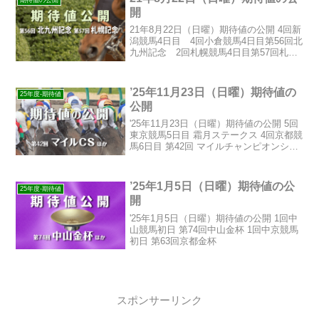
開
21年8月22日（日曜）期待値の公開 4回新
潟競馬4日目 4回小倉競馬4日目第56回北
九州記念 2回札幌競馬4日目第57回札幌
記念
’25年11月23日（日曜）期待値の
25年度-期待値
公開
'25年11月23日（日曜）期待値の公開 5回
東京競馬5日目 霜月ステークス 4回京都競
馬6日目 第42回 マイルチャンピオンシッ
プ
’25年1月5日（日曜）期待値の公
25年度-期待値
開
'25年1月5日（日曜）期待値の公開 1回中
山競馬初日 第74回中山金杯 1回中京競馬
初日 第63回京都金杯
スポンサーリンク