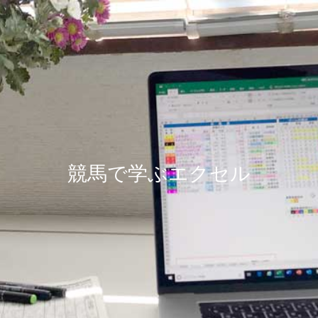
競馬で学ぶエクセル