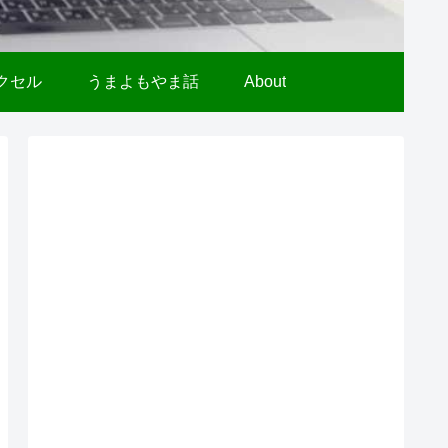
クセル
うまよもやま話
About