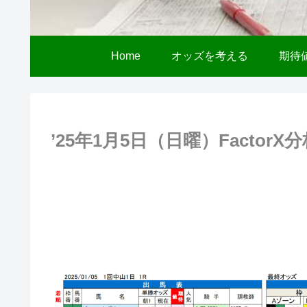
Home
オッズを考える
期待
’25年1月5日（日曜）FactorX