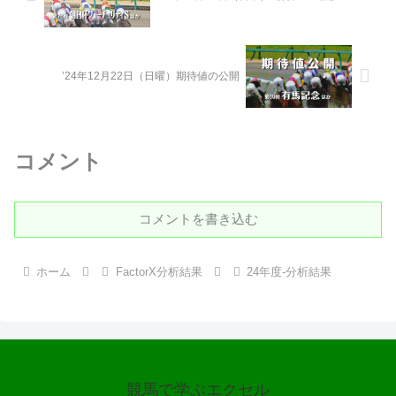
’24年12月22日（日曜）期待値の公開
コメント
コメントを書き込む
ホーム
FactorX分析結果
24年度-分析結果
競馬で学ぶエクセル