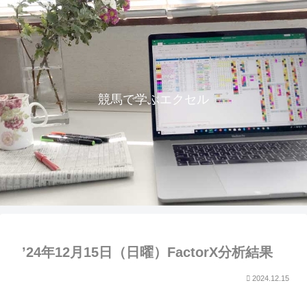
競馬で学ぶエクセル
’24年12月15日（日曜）FactorX分析結果
2024.12.15