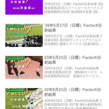
22年5月1日（日曜）FactorX分析結果 2回
東京競馬4日目スイートピーステークス 2
回阪神競馬12日目 第165回天皇賞 1回福
島競馬6日目 吾妻小富士ステークス
’26年5月17日（日曜）FactorX分
26年度-分析結果
析結果
'26年5月17日（日曜）FactorX分析結果 2
回東京8日 第21回ヴィクトリアマイル 3
回京都8日 栗東ステークス 1回新潟6日 弥
彦ステークス
23年5月21日（日曜）FactorX分
FactorX分析結果
析結果
23年5月21日（日曜）FactorX分析結果
2回東京競馬10日目 第84回オークス 1
回京都競馬10日目 高瀬川ステークス 1
回新潟競馬8日目 韋駄天ステークス
22年8月21日（日曜）FactorX分
FactorX分析結果
析結果
22年8月21日（日曜）FactorX分析結果 3
回新潟競馬4日目 NST賞 4回小倉競馬4日
目 第57回北九州記念 2回札幌競馬4日目