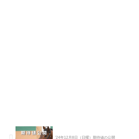
’24年12月8日（日曜）期待値の公開