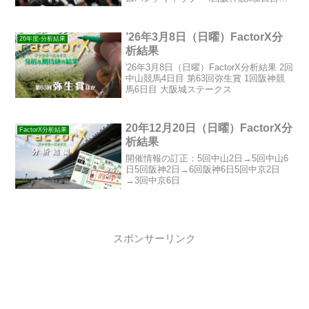
第37回セントウルステークス
’26年3月8日（日曜）FactorX分
26年度-分析結果
析結果
'26年3月8日（日曜）FactorX分析結果 2回
中山競馬4日目 第63回弥生賞 1回阪神競
馬6日目 大阪城ステークス
20年12月20日（日曜）FactorX分
FactorX分析結果
析結果
開催情報の訂正：5回中山2日→5回中山6
日5回阪神2日→6回阪神6日5回中京2日
→3回中京6日
スポンサーリンク