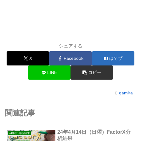
シェアする
X
Facebook
はてブ
LINE
コピー
gamira
関連記事
24年4月14日（日曜）FactorX分
24年度-分析結果
析結果