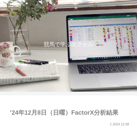
競馬で学ぶエクセル
’24年12月8日（日曜）FactorX分析結果
2024.12.08