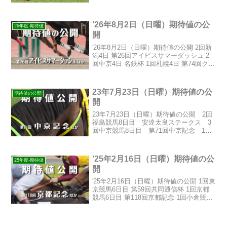
’26年8月2日（日曜）期待値の公
26年度-期待値
開
'26年8月2日（日曜）期待値の公開 2回新
潟4日 第26回アイビスサマーダッシュ 2
回中京4日 名鉄杯 1回札幌4日 第74回クイ
ーンステークス
23年7月23日（日曜）期待値の公
期待値の公開
開
23年7月23日（日曜）期待値の公開 2回
福島競馬8日目 安達太良ステークス 3
回中京競馬8日目 第71回中京記念 1回
札幌競馬2日目 しらかばステークス
’25年2月16日（日曜）期待値の公
25年度-期待値
開
'25年2月16日（日曜）期待値の公開 1回東
京競馬6日目 第59回共同通信杯 1回京都
競馬6日目 第118回京都記念 1回小倉競馬
8日目 北九州短距離ステークス