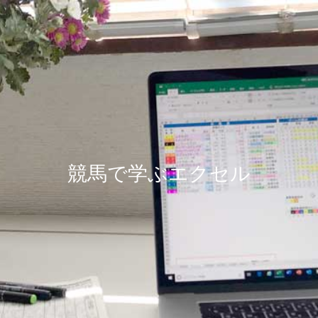
競馬で学ぶエクセル