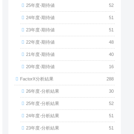
25年度-期待値
52
24年度-期待値
51
23年度-期待値
51
22年度-期待値
48
21年度-期待値
40
20年度-期待値
16
FactorX分析結果
288
26年度-分析結果
30
25年度-分析結果
52
24年度-分析結果
51
23年度-分析結果
51