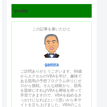
profile
この記事を書いたひと
gamira
ご訪問ありがとうございます。68歳
からエクセルのVBAを学び、趣味で
ある競馬の予想プログラム作りにゼ
ロから挑戦。そんな経験から、競馬
を題材にすればVBAも興味を持って
学習できますので、VBAを始めるき
っかけになればという思いから本サ
イトを立ち上げました。VBAのこと