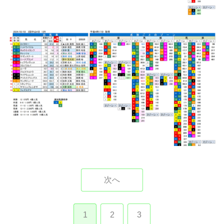
次へ
1
2
3