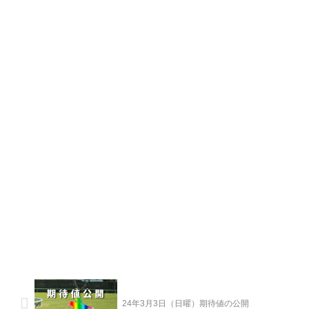
24年3月3日（日曜）期待値の公開