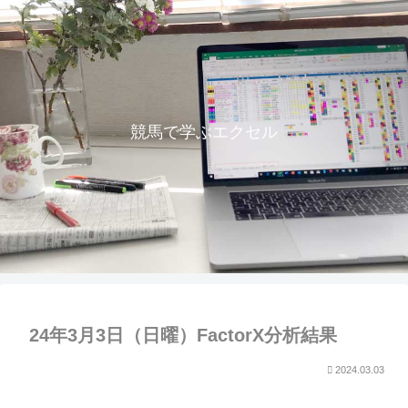
競馬で学ぶエクセル
24年3月3日（日曜）FactorX分析結果
2024.03.03