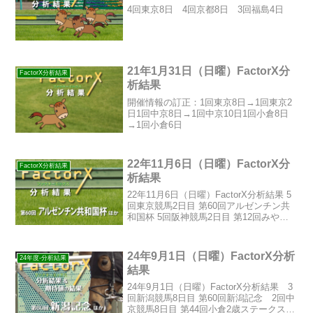
4回東京8日 4回京都8日 3回福島4日
21年1月31日（日曜）FactorX分
FactorX分析結果
析結果
開催情報の訂正：1回東京8日→1回東京2
日1回中京8日→1回中京10日1回小倉8日
→1回小倉6日
22年11月6日（日曜）FactorX分
FactorX分析結果
析結果
22年11月6日（日曜）FactorX分析結果 5
回東京競馬2日目 第60回アルゼンチン共
和国杯 5回阪神競馬2日目 第12回みやこ
ステークス 3回福島競馬2日目 フルーツラ
インカップ
24年9月1日（日曜）FactorX分析
24年度-分析結果
結果
24年9月1日（日曜）FactorX分析結果 3
回新潟競馬8日目 第60回新潟記念 2回中
京競馬8日目 第44回小倉2歳ステークス