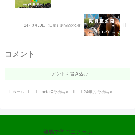
24年3月10日（日曜）期待値の公開
コメント
コメントを書き込む
ホーム
FactorX分析結果
24年度-分析結果
競馬で学ぶエクセル