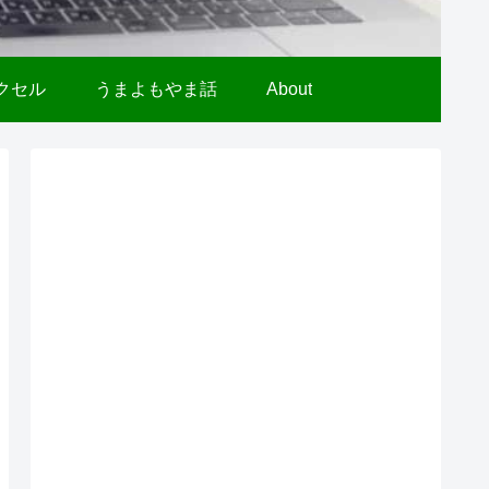
クセル
うまよもやま話
About