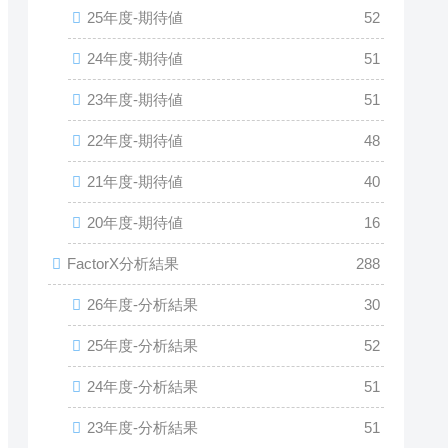
25年度-期待値
52
24年度-期待値
51
23年度-期待値
51
22年度-期待値
48
21年度-期待値
40
20年度-期待値
16
FactorX分析結果
288
26年度-分析結果
30
25年度-分析結果
52
24年度-分析結果
51
23年度-分析結果
51