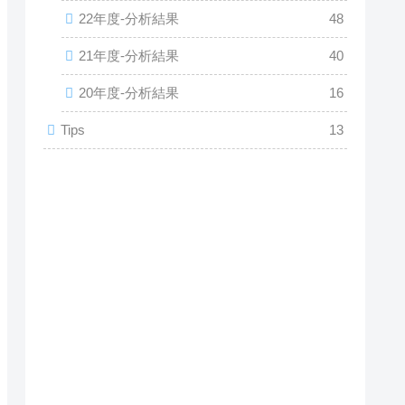
22年度-分析結果
48
21年度-分析結果
40
20年度-分析結果
16
Tips
13